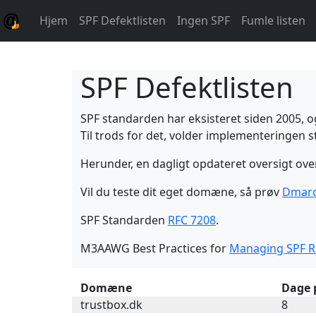
Hjem
SPF Defektlisten
Ingen SPF
Fumle listen
SPF Defektlisten
SPF standarden har eksisteret siden 2005, og 
Til trods for det, volder implementeringen s
Herunder, en dagligt opdateret oversigt over
Vil du teste dit eget domæne, så prøv
Dmarc
SPF Standarden
RFC 7208
.
M3AAWG Best Practices for
Managing SPF R
Domæne
Dage 
trustbox.dk
8