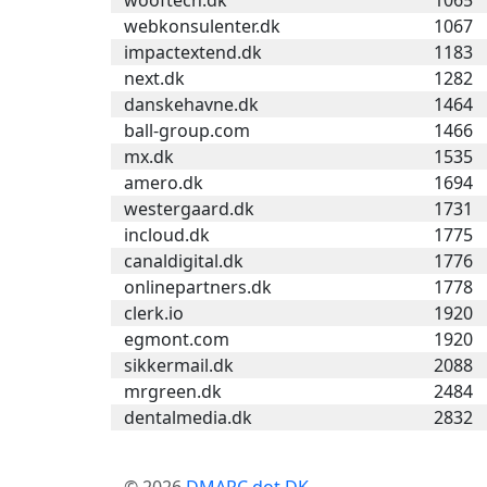
wooftech.dk
1065
webkonsulenter.dk
1067
impactextend.dk
1183
next.dk
1282
danskehavne.dk
1464
ball-group.com
1466
mx.dk
1535
amero.dk
1694
westergaard.dk
1731
incloud.dk
1775
canaldigital.dk
1776
onlinepartners.dk
1778
clerk.io
1920
egmont.com
1920
sikkermail.dk
2088
mrgreen.dk
2484
dentalmedia.dk
2832