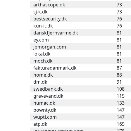
arthascope.dk
73
sj-k.dk
73
bestsecurity.dk
76
kun-it.dk
76
danskfjernvarme.dk
81
ey.com
81
jpmorgan.com
81
lokal.dk
81
moch.dk
81
fakturadanmark.dk
87
home.dk
88
dm.dk
91
swedbank.dk
108
grevevand.dk
115
humac.dk
133
bownty.dk
147
wupti.com
147
atp.dk
165