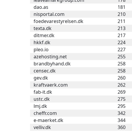
leaveamarkgroup.com
178
dao.as
181
nisportal.com
210
foedevarestyrelsen.dk
211
texta.dk
213
ditmer.dk
217
hkkf.dk
224
pleo.io
227
azehosting.net
255
brandbyhand.dk
258
censec.dk
258
gev.dk
260
kraftvaerk.com
262
fab-it.dk
269
ustc.dk
275
lmj.dk
295
cheffr.com
342
e-maerket.dk
344
velliv.dk
360