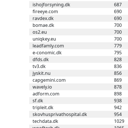
ishojforsyning.dk
687
fireeye.com
690
ravdex.dk
690
bomae.dk
700
os2.eu
700
uniqkey.eu
700
leadfamly.com
779
e-conomic.dk
795
dfds.dk
828
tv3.dk
836
jyskit.nu
856
capgemini.com
869
wavely.io
878
adform.com
898
sf.dk
938
tripleit.dk
942
skovhusprivathospital.dk
954
techdata.dk
1029