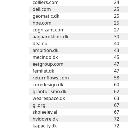
colliers.com
24
dell.com
25
geomatic.dk
25
hpe.com
25
cognizant.com
27
aagaardklinik.dk
30
dea.nu
40
ambition.dk
43
mecindo.dk
45
eetgroup.com
47
femilet.dk
47
returnflows.com
58
coredesign.dk
60
granturismo.dk
62
wearespace.dk
63
gl.org
67
skoleelev.ai
67
hvidovre.dk
72
kapacity.dk
72