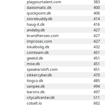
playyourtalent.com
383
daxiomatic.dk
400
quickpoint.dk
406
storebuddy.dk
414
haug-it.dk
416
andeby.dk
427
brandheroes.com
427
improsec.com
427
lokalbolig.dk
432
comteam.dk
451
geekd.dk
451
moe.dk
451
speakersloft.com
451
sikkercyber.dk
470
itogco.dk
485
vanpee.dk
494
barons.dk
497
citycallcenter.dk
511
cobalt.io
662